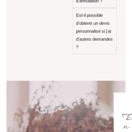
d'annulation ?
Est-il possible
d'obtenir un devis
personnalisé si j'ai
d'autres demandes
?
E
n