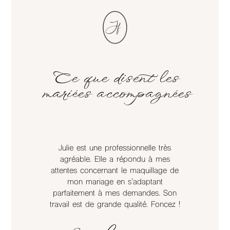
Ce que disent les
mariées accompagnées
tueuse
Julie est une professionnelle très
Julie 
e a su
agréable. Elle a répondu à mes
extr
age à
attentes concernant le maquillage de
pou
t a
mon mariage en s’adaptant
b
os
parfaitement à mes demandes. Son
t. La
travail est de grande qualité. Foncez !
reco
ent au
outes