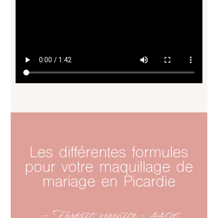
Les différentes formules
pour votre maquillage de
mariage en Picardie
— Forfait sérénité - 440€