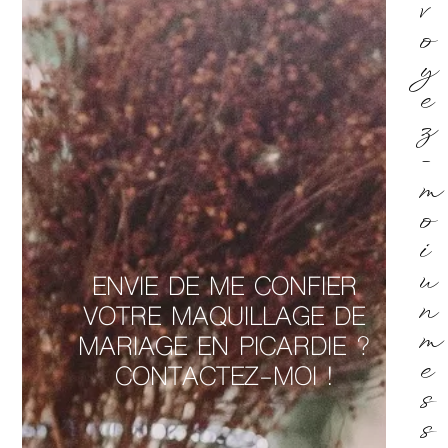
v
o
y
e
z
-
m
o
i
u
ENVIE DE ME CONFIER
n
VOTRE MAQUILLAGE DE
m
MARIAGE EN PICARDIE ?
e
CONTACTEZ-MOI !
s
s