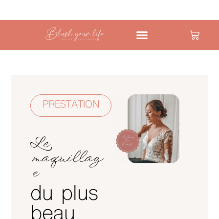
PRESTATION
Le
maquillag
e
du plus
beau