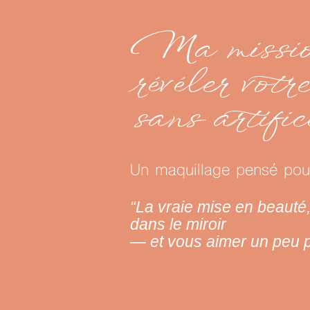
Ma missio
révéler votr
sans artific
Un maquillage pensé pour
“La vraie mise en beauté, 
dans le miroir
— et vous aimer un peu p