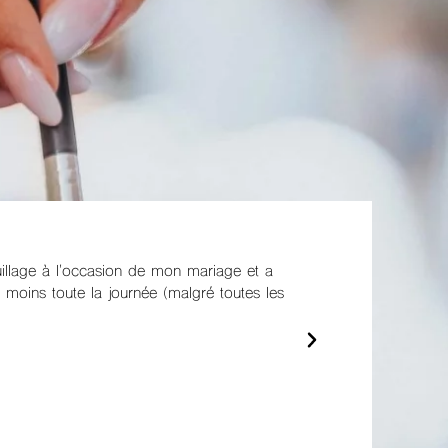
mon mariage en s’adaptant parfaitement à
Julie a un ta