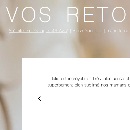
VOS RET
5 étoiles sur Google (46 Avis)
| Blush Your Life |
maquilleuse
mon mariage et a
Julie est une professionnelle très agré
algré toutes les