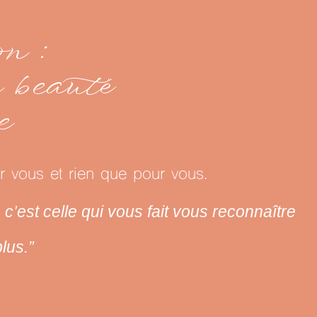
n :
e beauté
e
 vous et rien que pour vous.
c’est celle qui
vous fait vous reconnaître
lus.”