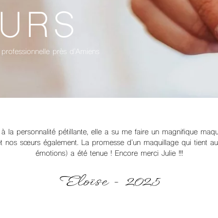
OURS
 professionnelle près d’Amiens
able. Elle a répondu à mes attentes concernant le maquillage de 
mes demandes. Son travail est de grande qualité. Foncez !
Sarah - 2025